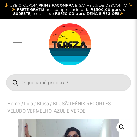
USE O CUPOM
PRIMEIRACOMPRA
E GANHE 5% DE DESCONTO
FRETE GRÁTIS
nas compras acima de
R$500,00 para o
SUDESTE
, e acima de
R$750,00 para DEMAIS REGIÕES
Home
/
Loja
/
Blusa
/
BLUSÃO FÊNIX RECORTES
VELUDO VERMELHO, AZUL E VERDE