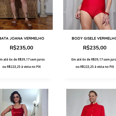
BATA JOANA VERMELHO
BODY GISELE VERMELH
R$
235,00
R$
235,00
m até 6x de
R$
39,17
sem juros
Em até 6x de
R$
39,17
sem jur
ou
R$
223,25
à vista no PIX
ou
R$
223,25
à vista no PIX