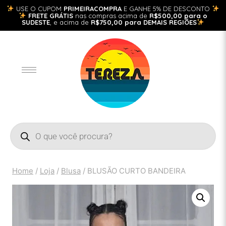
USE O CUPOM
PRIMEIRACOMPRA
E GANHE 5% DE DESCONTO
FRETE GRÁTIS
nas compras acima de
R$500,00 para o
SUDESTE
, e acima de
R$750,00 para DEMAIS REGIÕES
Home
/
Loja
/
Blusa
/
BLUSÃO CURTO BANDEIRA