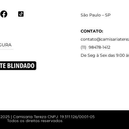
São Paulo – SP
CONTATO:
contato@camisariatere
GURA
(11) 98478-1412
De Seg à Sex das 9:00 à
2025 | Camisaria Tereza CNPJ: 19.311.126/0001-05
Todos os direitos reservados.