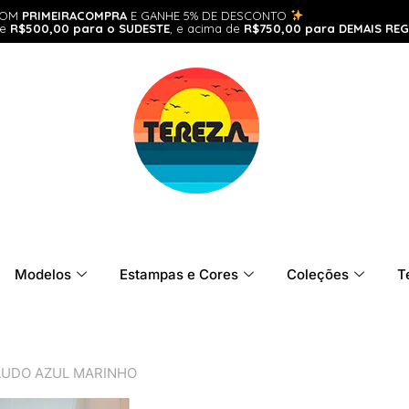
POM
PRIMEIRACOMPRA
E GANHE 5% DE DESCONTO
de
R$500,00 para o SUDESTE
, e acima de
R$750,00 para DEMAIS REG
Modelos
Estampas e Cores
Coleções
T
LUDO AZUL MARINHO