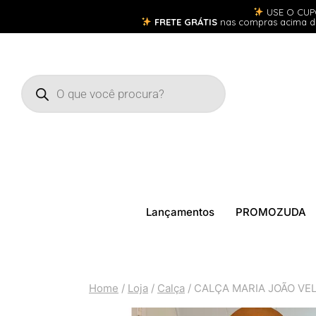
USE O CU
FRETE GRÁTIS
nas compras acima 
Lançamentos
PROMOZUDA
Home
/
Loja
/
Calça
/
CALÇA MARIA JOÃO VE