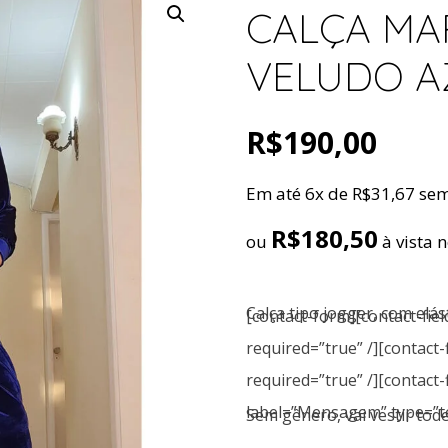
CALÇA MA
VELUDO A
R$
190,00
Em até 6x de
R$
31,67
sem
R$
180,50
ou
à vista 
Calça tipo jogger, com elás
[contact-form][contact-fi
required=”true” /][contact-
required=”true” /][contact-f
label=”Mensagem” type=”te
Sem gênero, vai vestir tode