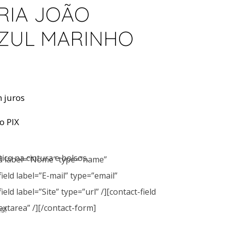
RIA JOÃO
ZUL MARINHO
 juros
no PIX
tico na cintura e bolsos.
eld label=”Nome” type=”name”
field label=”E-mail” type=”email”
ield label=”Site” type=”url” /][contact-field
xtarea” /][/contact-form]
s!