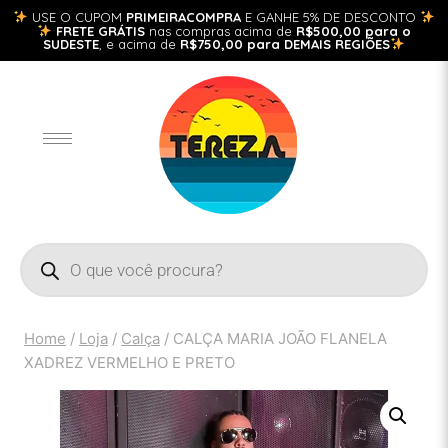
USE O CUPOM
PRIMEIRACOMPRA
E GANHE 5% DE DESCONTO
FRETE GRÁTIS
nas compras acima de
R$500,00 para o
SUDESTE
, e acima de
R$750,00 para DEMAIS REGIÕES
Home
/
Loja
/
Calça
/
CALÇA MARIA JOÃO FLANELA
XADREZ VERMELHO E PRETO