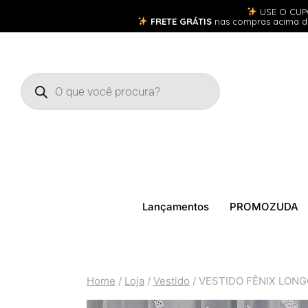
USE O CU
FRETE GRÁTIS
nas compras acima 
Lançamentos
PROMOZUDA
Home
/
Loja
/
Vestido
/
VESTIDO FÊNIX LON