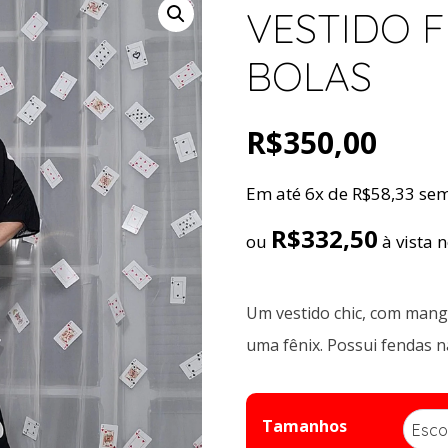
VESTIDO 
BOLAS
R$
350,00
Em até 6x de
R$
58,33
sem
R$
332,50
ou
à vista 
Um vestido chic, com man
uma fênix. Possui fendas na
Tamanhos