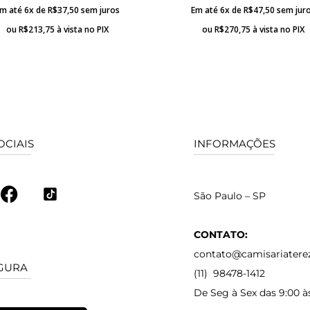
m até 6x de
R$
37,50
sem juros
Em até 6x de
R$
47,50
sem jur
ou
R$
213,75
à vista no PIX
ou
R$
270,75
à vista no PIX
OCIAIS
INFORMAÇÕES
São Paulo – SP
CONTATO:
contato@camisariatere
GURA
(11) 98478-1412
De Seg à Sex das 9:00 à