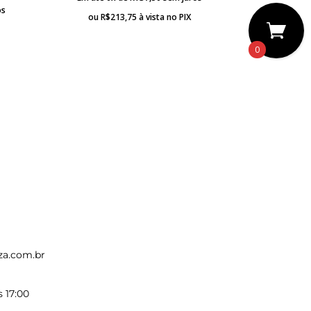
os
ou
R$
213,75
à vista no PIX
0
za.com.br
s 17:00