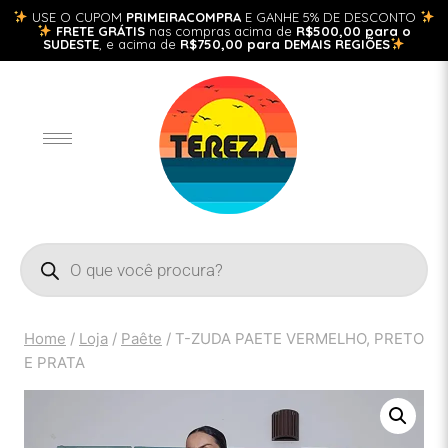
USE O CUPOM
PRIMEIRACOMPRA
E GANHE 5% DE DESCONTO
FRETE GRÁTIS
nas compras acima de
R$500,00 para o
SUDESTE
, e acima de
R$750,00 para DEMAIS REGIÕES
Home
/
Loja
/
Paête
/
T-ZUDA PAETE VERMELHO, PRETO
E PRATA