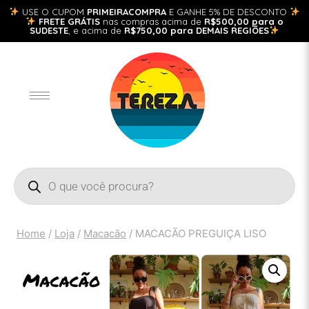
USE O CUPOM
PRIMEIRACOMPRA
E GANHE 5% DE DESCONTO
FRETE GRÁTIS
nas compras acima de
R$500,00 para o
SUDESTE
, e acima de
R$750,00 para DEMAIS REGIÕES
Home
/
Loja
/
Macacão
/
MACACÃO PREGUIÇA LISO