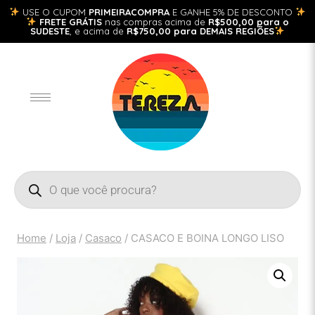
USE O CUPOM
PRIMEIRACOMPRA
E GANHE 5% DE DESCONTO
FRETE GRÁTIS
nas compras acima de
R$500,00 para o
SUDESTE
, e acima de
R$750,00 para DEMAIS REGIÕES
Home
/
Loja
/
Casaco
/
CASACO E BOINA LONGO LISO