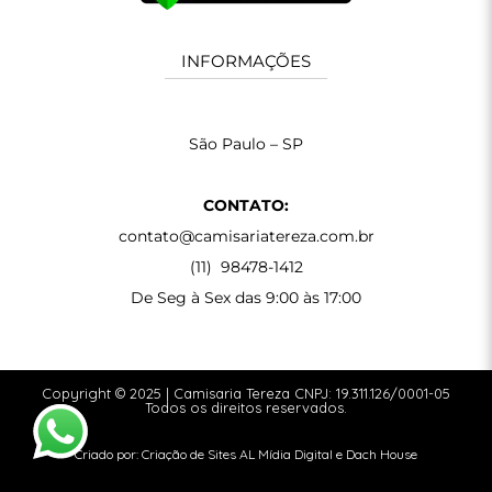
INFORMAÇÕES
São Paulo – SP
CONTATO:
contato@camisariatereza.com.br
(11) 98478-1412
De Seg à Sex das 9:00 às 17:00
Copyright © 2025 | Camisaria Tereza CNPJ: 19.311.126/0001-05
Todos os direitos reservados.
Criado por:
Criação de Sites
AL Mídia Digital
e
Dach House