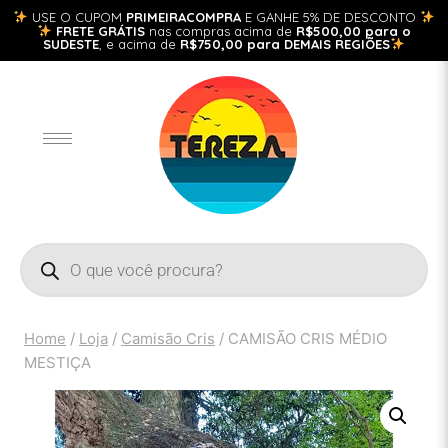
USE O CUPOM
PRIMEIRACOMPRA
E GANHE 5% DE DESCONTO
FRETE GRÁTIS
nas compras acima de
R$500,00 para o
SUDESTE
, e acima de
R$750,00 para DEMAIS REGIÕES
Home
/
Loja
/
Camisão Cris
/
CAMISÃO CRIS MÉDIO
MESTIÇA