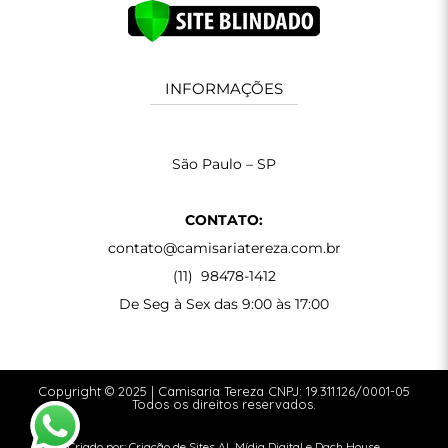
INFORMAÇÕES
São Paulo – SP
CONTATO:
contato@camisariatereza.com.br
(11) 98478-1412
De Seg à Sex das 9:00 às 17:00
Copyright © 2025 | Camisaria Tereza CNPJ: 19.311.126/0001-05
Todos os direitos reservados.
Criado por:
Criação de Sites
AL Mídia Digital
e
Dach House