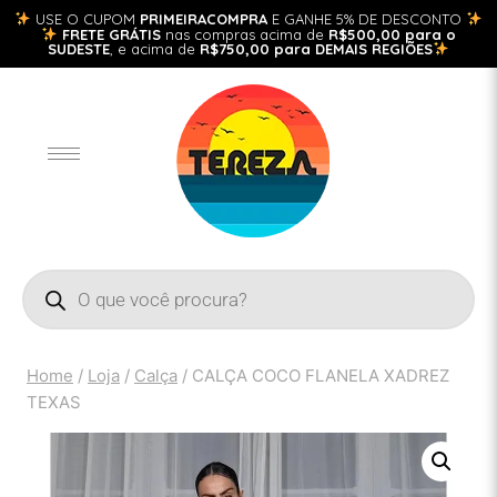
USE O CUPOM
PRIMEIRACOMPRA
E GANHE 5% DE DESCONTO
FRETE GRÁTIS
nas compras acima de
R$500,00 para o
SUDESTE
, e acima de
R$750,00 para DEMAIS REGIÕES
Home
/
Loja
/
Calça
/
CALÇA COCO FLANELA XADREZ
TEXAS