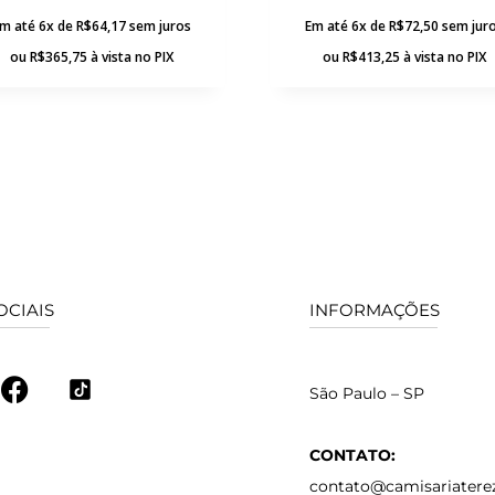
m até 6x de
R$
64,17
sem juros
Em até 6x de
R$
72,50
sem jur
ou
R$
365,75
à vista no PIX
ou
R$
413,25
à vista no PIX
OCIAIS
INFORMAÇÕES
São Paulo – SP
CONTATO:
contato@camisariatere