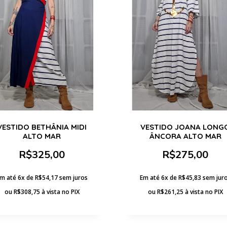
VESTIDO BETHÂNIA MIDI
VESTIDO JOANA LONG
ALTO MAR
ÂNCORA ALTO MAR
R$
325,00
R$
275,00
m até 6x de
R$
54,17
sem juros
Em até 6x de
R$
45,83
sem jur
ou
R$
308,75
à vista no PIX
ou
R$
261,25
à vista no PIX