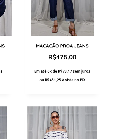
NS
MACACÃO PROA JEANS
R$
475,00
os
Em até 6x de
R$
79,17
sem juros
ou
R$
451,25
à vista no PIX