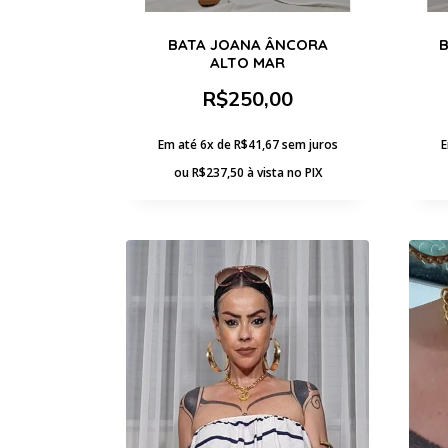
BATA JOANA ÂNCORA
B
ALTO MAR
R$
250,00
Em até 6x de
R$
41,67
sem juros
E
ou
R$
237,50
à vista no PIX