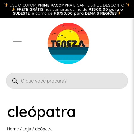
USE O CUPOM
PRIMEIRACOMPRA
E GANHE 5% DE DESCONTO
FRETE GRÁTIS
nas compras acima de
R$500,00 para o
SUDESTE
, e acima de
R$750,00 para DEMAIS REGIÕES
cleópatra
Home
/
Loja
/
cleópatra